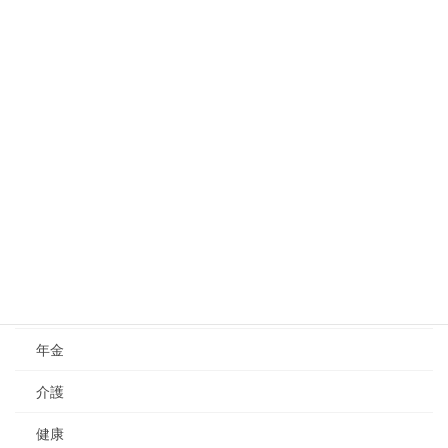
2021年4月15日
【公的支出診断士向け】2021年3月オンライン座談会
のお知らせ
2021年3月16日
カテゴリー
お知らせ
記事
子育て
年金
介護
健康